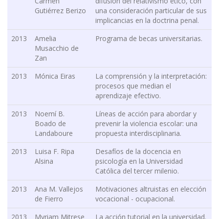
Carmen
difusión del relativismo ético, con
Gutiérrez Berizo
una consideración particular de sus
implicancias en la doctrina penal.
2013
Amelia
Programa de becas universitarias.
Musacchio de
Zan
2013
Mónica Eiras
La comprensión y la interpretación:
procesos que median el
aprendizaje efectivo.
2013
Noemí B.
Líneas de acción para abordar y
Boado de
prevenir la violencia escolar: una
Landaboure
propuesta interdisciplinaria.
2013
Luisa F. Ripa
Desafíos de la docencia en
Alsina
psicología en la Universidad
Católica del tercer milenio.
2013
Ana M. Vallejos
Motivaciones altruistas en elección
de Fierro
vocacional - ocupacional.
2013
Myriam Mitrese
La acción tutorial en la universidad.