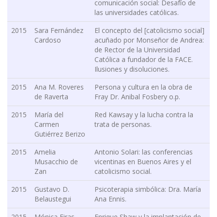
comunicación social: Desafío de
las universidades católicas.
2015
Sara Fernández
El concepto del [catolicismo social]
Cardoso
acuñado por Monseñor de Andrea:
de Rector de la Universidad
Católica a fundador de la FACE.
Ilusiones y disoluciones.
2015
Ana M. Roveres
Persona y cultura en la obra de
de Raverta
Fray Dr. Anibal Fosbery o.p.
2015
María del
Red Kawsay y la lucha contra la
Carmen
trata de personas.
Gutiérrez Berizo
2015
Amelia
Antonio Solari: las conferencias
Musacchio de
vicentinas en Buenos Aires y el
Zan
catolicismo social.
2015
Gustavo D.
Psicoterapia simbólica: Dra. María
Belaustegui
Ana Ennis.
2015
Mónica Eiras
Enrique Shaw y la implantación de