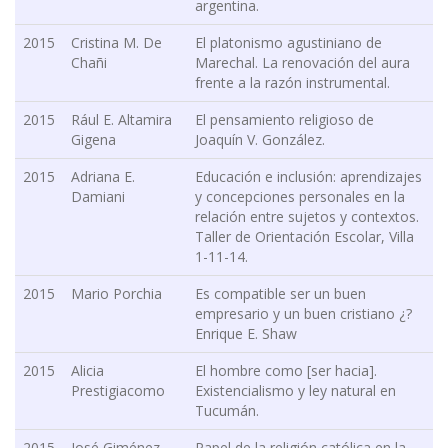
argentina.
2015
Cristina M. De
El platonismo agustiniano de
Chañi
Marechal. La renovación del aura
frente a la razón instrumental.
2015
Rául E. Altamira
El pensamiento religioso de
Gigena
Joaquín V. González.
2015
Adriana E.
Educación e inclusión: aprendizajes
Damiani
y concepciones personales en la
relación entre sujetos y contextos.
Taller de Orientación Escolar, Villa
1-11-14.
2015
Mario Porchia
Es compatible ser un buen
empresario y un buen cristiano ¿?
Enrique E. Shaw
2015
Alicia
El hombre como [ser hacia].
Prestigiacomo
Existencialismo y ley natural en
Tucumán.
2015
José Giménez
Papel de la religión católica en la